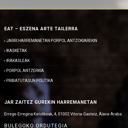
EAT – ESZENA ARTE TAILERRA
JARRI HARREMANETAN PORPOL ANTZOKIAREKIN
IKASKETAK
IRAKASLEAK
PORPOL ANTZERKIA
PRIBATUTASUN POLITIKA
JAR ZAITEZ GUREKIN HARREMANETAN
Errege-Erregina Katolikoak, 4, 01002 Vitoria-Gasteiz, Álava-Araba
BULEGOKO ORDUTEGIA