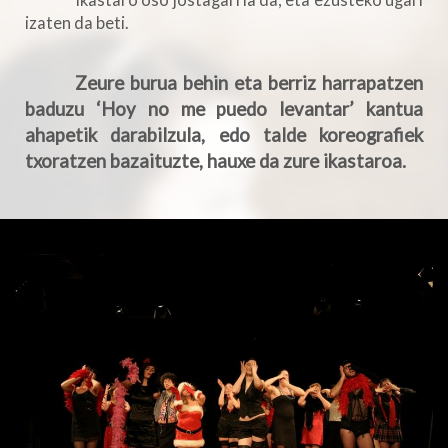
Ikastaro oso jostagarria da, eta ezusteko ugari
izaten da beti.
Zeure burua behin eta berriz harrapatzen
baduzu ‘Hoy no me puedo levantar’ kantua
ahapetik darabilzula, edo talde koreografiek
txoratzen bazaituzte, hauxe da zure ikastaroa.