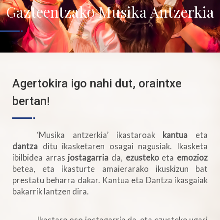
Gazteentzako Musika Antzerkia
Agertokira igo nahi dut, oraintxe
bertan!
‘Musika antzerkia’ ikastaroak
kantua
eta
dantza
ditu ikasketaren osagai nagusiak. Ikasketa
ibilbidea arras
jostagarria
da,
ezusteko
eta
emozioz
betea, eta ikasturte amaierarako ikuskizun bat
prestatu beharra dakar. Kantua eta Dantza ikasgaiak
bakarrik lantzen dira.